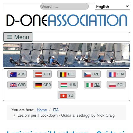
Search
AUS
AUT
BEL
CZE
FRA
GBR
GER
HUN
ITA
POL
SUI
You are here:
Home
ITA
Lezioni per il Lockdown - Guida ai settaggi by Nick Craig