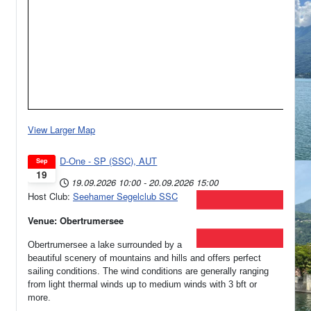
View Larger Map
D-One - SP (SSC), AUT
Sep
19
19.09.2026
10:00
-
20.09.2026
15:00
Host Club:
Seehamer Segelclub SSC
Venue: Obertrumersee
Obertrumersee a lake surrounded by a
beautiful scenery of mountains and hills and offers perfect
sailing conditions. The wind conditions are generally ranging
from light thermal winds up to medium winds with 3 bft or
more.