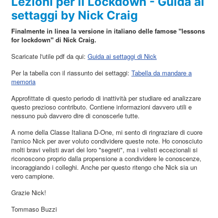
Lezioni per il Lockdown - Guida ai
settaggi by Nick Craig
Finalmente in linea la versione in italiano delle famose "lessons
for lockdown" di Nick Craig.
Scaricate l'utile pdf da qui:
Guida ai settaggi di Nick
Per la tabella con il riassunto dei settaggi:
Tabella da mandare a
memoria
Approfittate di questo periodo di inattività per studiare ed analizzare
questo prezioso contributo. Contiene informazioni davvero utili e
nessuno può davvero dire di conoscerle tutte.
A nome della Classe Italiana D-One, mi sento di ringraziare di cuore
l'amico Nick per aver voluto condividere queste note. Ho conosciuto
molti bravi velisti avari dei loro "segreti", ma i velisti eccezionali si
riconoscono proprio dalla propensione a condividere le conoscenze,
incoraggiando i colleghi. Anche per questo ritengo che Nick sia un
vero campione.
Grazie Nick!
Tommaso Buzzi